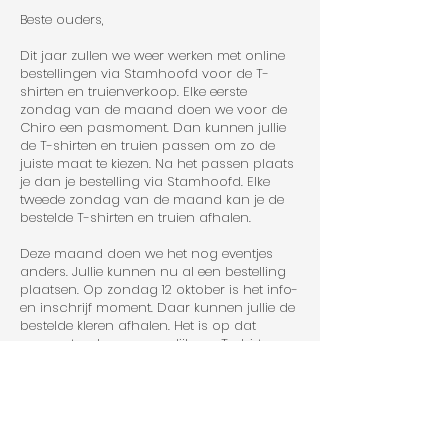
Beste ouders,
Dit jaar zullen we weer werken met online
bestellingen via Stamhoofd voor de T-
shirten en truienverkoop. Elke eerste
zondag van de maand doen we voor de
Chiro een pasmoment. Dan kunnen jullie
de T-shirten en truien passen om zo de
juiste maat te kiezen. Na het passen plaats
je dan je bestelling via Stamhoofd. Elke
tweede zondag van de maand kan je de
bestelde T-shirten en truien afhalen.
Deze maand doen we het nog eventjes
anders. Jullie kunnen nu al een bestelling
plaatsen. Op zondag 12 oktober is het info-
en inschrijf moment. Daar kunnen jullie de
bestelde kleren afhalen. Het is op dat
moment ook nog mogelijk om T-shirten en
truien te kopen (zolang de voorraad strekt).
Na dit verkoopmoment doen we gewoon
verder zoals in de eerste alinea beschreven
staat. Hopelijk zien we jullie daar.