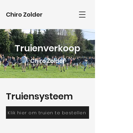
Chiro Zolder
Truienverkoop
Chiro Zolder
Truiensysteem
Klik hier om truien te bestellen