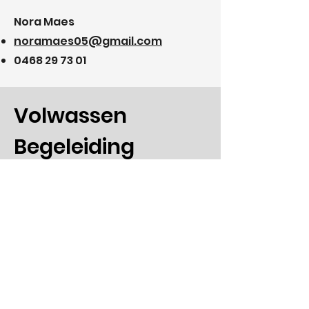
Nora Maes
noramaes05@gmail.com
0468 29 73 01
Volwassen
Begeleiding
Je kan ook vrijblijvend
contact opnemen met
onze volwassen
begeleiding. Zij staan altijd
klaar op jullie te helpen!