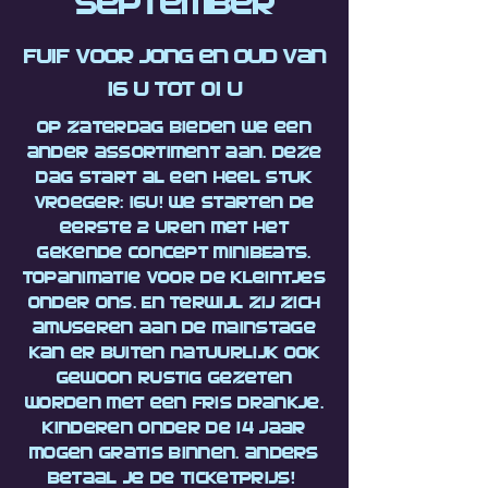
September
Fuif voor jong en oud van
16 u tot 01 u
Op zaterdag bieden we een
ander assortiment aan. Deze
dag start al een heel stuk
vroeger: 16u! We starten de
eerste 2 uren met het
gekende concept MINIBEATS.
Topanimatie voor de kleintjes
onder ons. En terwijl zij zich
amuseren aan de mainstage
kan er buiten natuurlijk ook
gewoon rustig gezeten
worden met een fris drankje.
Kinderen onder de 14 jaar
mogen gratis binnen. anders
betaal je de ticketprijs!