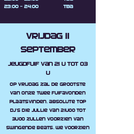
23:00 - 24:00
tba
Vrijdag 11
September
Jeugdfuif van 21 u tot 03
u
Op vrijdag zal de grootste
van onze twee fuifavonden
plaatsvinden. Absolute top
DJ’s die jullie van 21u00 tot
3u00 zullen voorzien van
swingende beats. We voorzien