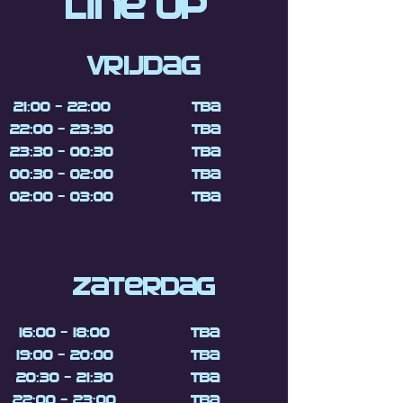
Line up
Vrijdag
21:00 - 22:00
TBA
22:00 - 23:30
TBA
23:30 - 00:30
TBA
00:30 - 02:00
TBA
02:00 - 03:00
TBA
Zaterdag
16:00 - 18:00
TBA
19:00 - 20:00
TBA
20:30 - 21:30
tba
22:00 - 23:00
tba