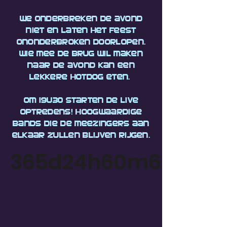
We onderbreken de avond
niet en laten het feest
ononderbroken doorlopen.
Wie mee de brug wil maken
naar de avond kan een
lekkere hotdog eten.
Om 19u30 starten de live
optredens! Hoogwaardige
bands die de meezingers aan
elkaar zullen blijven rijgen.
365d
24h
60m
60s