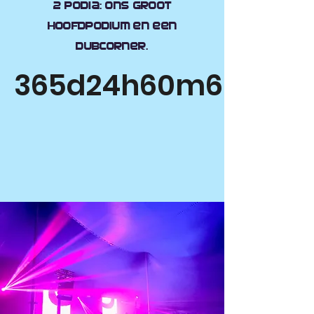
2 podia: ons groot
hoofdpodium en een
dubcorner.
365d
24h
60m
60s