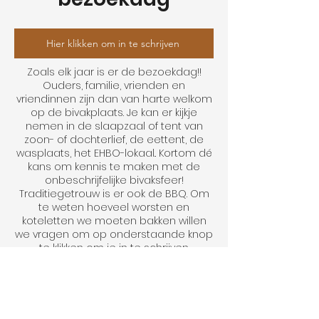
Hier klikken om in te schrijven
Zoals elk jaar is er de bezoekdag!!
Ouders, familie, vrienden en
vriendinnen zijn dan van harte welkom
op de bivakplaats. Je kan er kijkje
nemen in de slaapzaal of tent van
zoon- of dochterlief, de eettent, de
wasplaats, het EHBO-lokaal.. Kortom dé
kans om kennis te maken met de
onbeschrijfelijke bivaksfeer!
Traditiegetrouw is er ook de BBQ. Om
te weten hoeveel worsten en
koteletten we moeten bakken willen
we vragen om op onderstaande knop
te klikken om je in te schrijven.